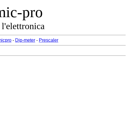
mic-pro
l'elettronica
icpro
-
Dip-meter
-
Prescaler