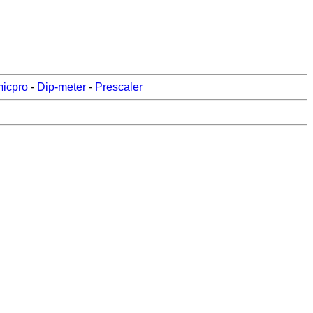
icpro
-
Dip-meter
-
Prescaler